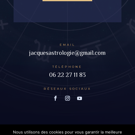
EMAIL
jacquesastrologie@gmail.com
TÉLÉPHONE
06 22 27 11 83
RÉSEAUX SOCIAUX
Jacques Birolini © 2023 |
Mentions Légales
|
CGV
|
Nous utilisons des cookies pour vous garantir la meilleure
Tous droits réservés | Site réalisé par
La Sorcière