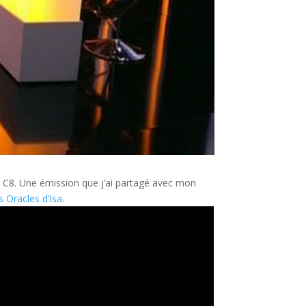
ine C8. Une émission que j’ai partagé avec mon
s Oracles d’Isa
.