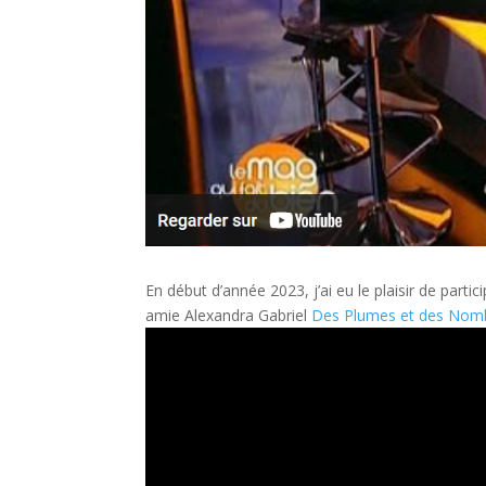
En début d’année 2023, j’ai eu le plaisir de part
amie Alexandra Gabriel
Des Plumes et des Nom