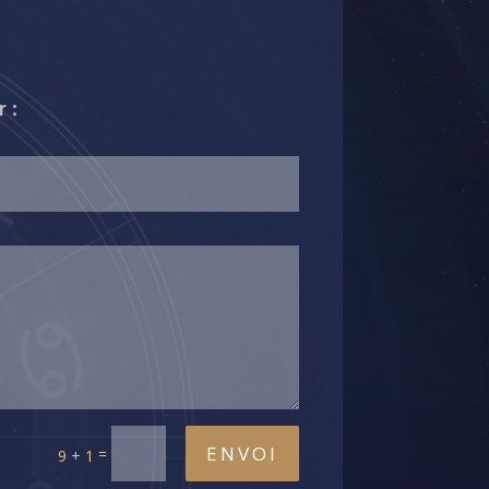
 :
ENVOI
=
9 + 1