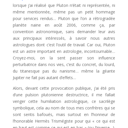
lorsque j’ai réalisé que Pluton n’était ni représentée, ni
même mentionnée, même pas un petit hommage
pour services rendus… Pluton que l’on a rétrogradée
planète naine en août 2006, comme ça, par
convention astronomique, sans demander leur avis
aux principaux intéressés, à savoir nous autres
astrologues dont c’est l’outil de travail. Car oui, Pluton
est un astre important en astrologie, incontournable…
Croyez-moi, on la sent passer son influence
perturbatrice dans nos vies, c’est du concret, du lourd,
du titanesque pas du nanisme… même la géante
Jupiter ne fait pas autant d’effets…
Alors, devant cette provocation publique, j’ai été pris
d’une pulsion plutonienne destructrice, il me fallait
venger cette humiliation astrologique, ce sacrilège
symbolique, cela au nom de tous mes confrères qui se
sont sentis bafoués, mais surtout en l’honneur de
l’honorable Hermès Trismégiste pour qui « ce qui est
en haut est comme ce qui est en bas » (ou l’inverse…).