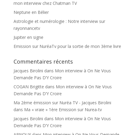
mon interview chez Chatman TV
Neptune en Bélier
Astrologie et numérologie : Notre interview sur
rayonnancetv
Jupiter en signe
Emission sur NuréaTv pour la sortie de mon 3ème livre
Commentaires récents
Jacques Birolini
dans
Mon interview à On Ne Vous
Demande Pas D’Y Croire
COGAN Brigitte
dans
Mon interview à On Ne Vous
Demande Pas D’Y Croire
Ma 2ème émission sur Nuréa TV - Jacques Birolini
dans
Ma « vraie » 1ère Emission sur Nurea-tv
Jacques Birolini
dans
Mon interview à On Ne Vous
Demande Pas D’Y Croire
ARNOUX
dans
Mon interview à On Ne Vous Demande