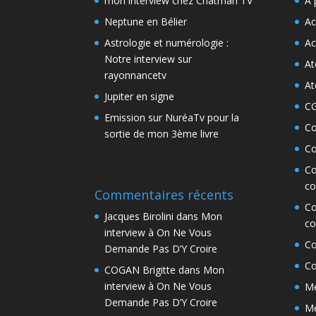
mon interview chez Chatman TV
A 
Neptune en Bélier
Ac
Astrologie et numérologie :
Ac
Notre interview sur
At
rayonnancetv
At
Jupiter en signe
C
Emission sur NuréaTv pour la
Co
sortie de mon 3ème livre
Co
Co
co
Commentaires récents
Co
Jacques Birolini
dans
Mon
co
interview à On Ne Vous
Co
Demande Pas D’Y Croire
Co
COGAN Brigitte
dans
Mon
interview à On Ne Vous
Me
Demande Pas D’Y Croire
Me