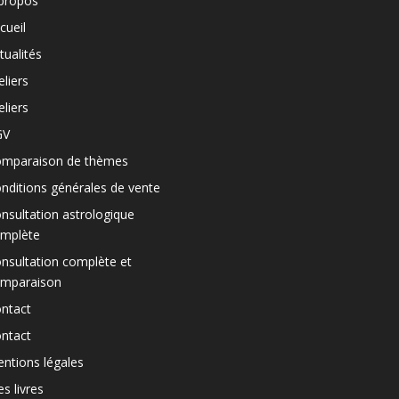
propos
cueil
tualités
eliers
eliers
GV
mparaison de thèmes
nditions générales de vente
nsultation astrologique
mplète
nsultation complète et
mparaison
ntact
ntact
ntions légales
s livres