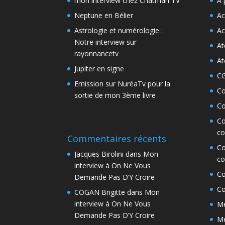
mon interview chez Chatman TV
A 
Neptune en Bélier
Ac
Astrologie et numérologie :
Ac
Notre interview sur
At
rayonnancetv
At
Jupiter en signe
C
Emission sur NuréaTv pour la
Co
sortie de mon 3ème livre
Co
Co
co
Commentaires récents
Co
Jacques Birolini
dans
Mon
co
interview à On Ne Vous
Co
Demande Pas D’Y Croire
Co
COGAN Brigitte
dans
Mon
interview à On Ne Vous
Me
Demande Pas D’Y Croire
Me