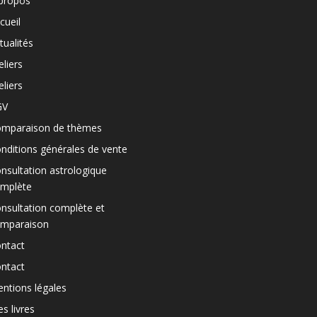
propos
cueil
tualités
eliers
eliers
GV
mparaison de thèmes
nditions générales de vente
nsultation astrologique
mplète
nsultation complète et
mparaison
ntact
ntact
ntions légales
s livres