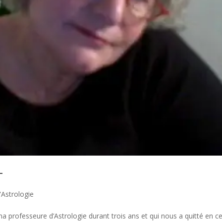
T
'Astrologie
a professeure d’Astrologie durant trois ans et qui nous a quitté en c