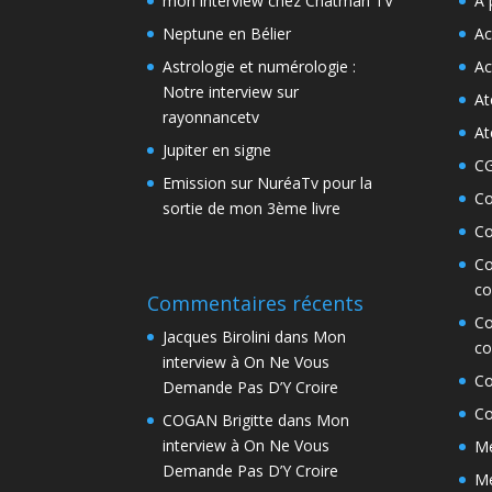
mon interview chez Chatman TV
A 
Neptune en Bélier
Ac
Astrologie et numérologie :
Ac
Notre interview sur
At
rayonnancetv
At
Jupiter en signe
C
Emission sur NuréaTv pour la
Co
sortie de mon 3ème livre
Co
Co
co
Commentaires récents
Co
Jacques Birolini
dans
Mon
co
interview à On Ne Vous
Co
Demande Pas D’Y Croire
Co
COGAN Brigitte
dans
Mon
interview à On Ne Vous
Me
Demande Pas D’Y Croire
Me