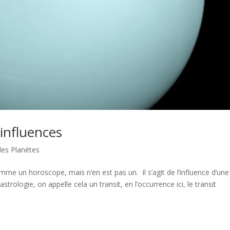
influences
des Planètes
me un horoscope, mais n’en est pas un. Il s’agit de l’influence d’une
strologie, on appelle cela un transit, en l’occurrence ici, le transit