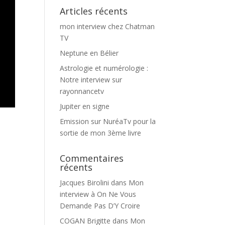
Articles récents
mon interview chez Chatman
TV
Neptune en Bélier
Astrologie et numérologie :
Notre interview sur
rayonnancetv
Jupiter en signe
Emission sur NuréaTv pour la
sortie de mon 3ème livre
Commentaires
récents
Jacques Birolini
dans
Mon
interview à On Ne Vous
Demande Pas D’Y Croire
COGAN Brigitte
dans
Mon