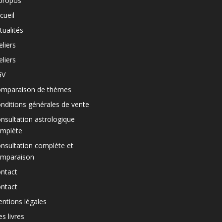
propos
cueil
tualités
eliers
eliers
GV
mparaison de thèmes
nditions générales de vente
nsultation astrologique
mplète
nsultation complète et
mparaison
ntact
ntact
ntions légales
s livres